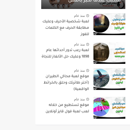
شكلك عندما تكبر بالسن
منذ عام
لعبة شخصية الأحرف وعليك
مطابقة الحرف مع الكلمات
للفوز
منذ عام
لعبة رعب تدور أحداثها عام
1898 وعليك حل الألغاز للنجاة
منذ عام
موقع لعبة محاكي الطيران
(أختر طائرتك وحلق بالخرائط
الواقعية)
منذ عام
موقع تستطيع من خلاله
لعب لعبة فول قايز أونلاين