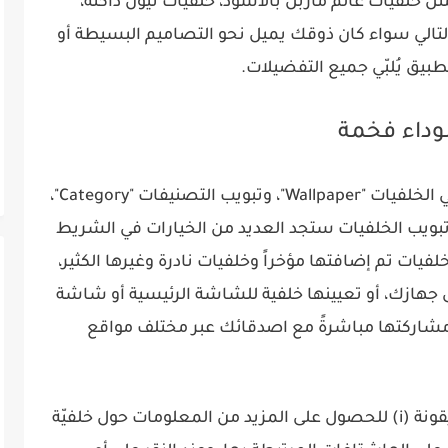
مثل خلفيات عالم ماربل بالأسود، خلفيات نيون داكنة،
التالي سواء كان ذوقك يميل نحو التصاميم البسيطة أو
تطبيق يُلبّي جميع التفضيلات.
داء فخمة
يتضمّن التطبيق ثلاثة تبويبات أساسية وهي الخلفيات "Wallpaper"، وتبويب التصنيفات "Category"،
Favo"، عند النقر على تبويب الخلفيات ستجد العديد من الخيارات في الشريط
يات تم إضافتها مؤخراً وخلفيات نادرة وغيرها الكثير،
ى جهازك، أو تعيينها خلفية للشاشة الرئيسية أو شاشة
مشاركتها مباشرةً مع اصدقائك عبر مختلف مواقع
بالإضافة إلى ما سبق تستطيع النقر على أيقونة (i) للحصول على المزيد من المعلومات حول خلفيّة